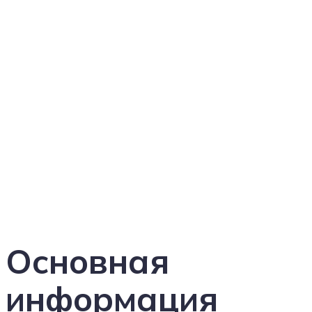
Фейербах, Людвиг
Основная
информация