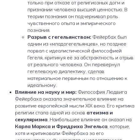
только при отказе от религиозных догм и
признании человека высшей ценностью. В
теории познания он подчеркивал роль
чувственного опыта и эмпирического
познания.
Разрыв с гегельянством:
Фейербах был
одним из «младогегельянцев», но позднее
порвал с идеалистической философией
Гегеля, критикуя её за абстрактность и отрыв
от реального человека. Он перевернул
гегелевскую диалектику, сделав
материальное первичным по отношению к
идеальному.
Влияние на науку и мир:
Философия Людвига
Фейербаха оказала значительное влияние на
развитие европейской мысли XIX века. Его критика
религии стала одной из основ
атеизма и
секуляризма
. Наибольшее влияние он оказал на
Карла Маркса и Фридриха Энгельса
, которые,
хотя и критиковали Фейербаха за его