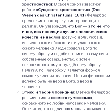
христианства):
В своей самой известной
работе
«Сущность христианства» (Das
Wesen des Christentums, 1841)
Фейербах
предложил новаторскую интерпретацию
религии. Он утверждал, что
Бог — это не что
иное, как проекция лучших человеческих
качеств и идеалов
(разума, воли, любви),
возведённых в абсолют и отчуждённых от
самого человека. Люди создали Бога по
своему образу и подобию, приписав ему свои
собственные совершенства, а затем
поклоняются этому отчуждённому образу.
Религия, по Фейербаху, является формой
самоотчуждения человека. Целью философии
должна быть не вера в Бога, а вера в
человека.
Этика и теория познания:
В этике Фейербах
развивал идеи
«нового гуманизма»
,
основанного на любви человека к человеку.
Он считал, что подлинная мораль возможна