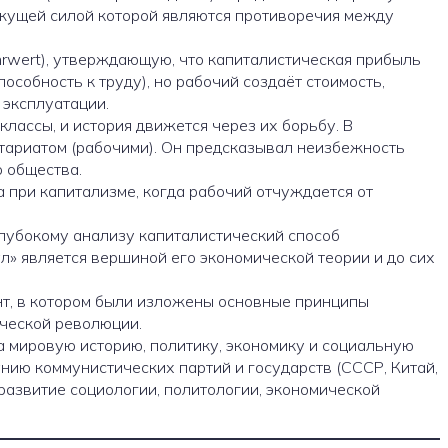
вижущей силой которой являются противоречия между
rwert), утверждающую, что капиталистическая прибыль
особность к труду), но рабочий создаёт стоимость,
 эксплуатации.
лассы, и история движется через их борьбу. В
тариатом (рабочими). Он предсказывал неизбежность
 общества.
 при капитализме, когда рабочий отчуждается от
глубокому анализу капиталистический способ
л» является вершиной его экономической теории и до сих
т, в котором были изложены основные принципы
ческой революции.
а мировую историю, политику, экономику и социальную
нию коммунистических партий и государств (СССР, Китай,
 развитие социологии, политологии, экономической