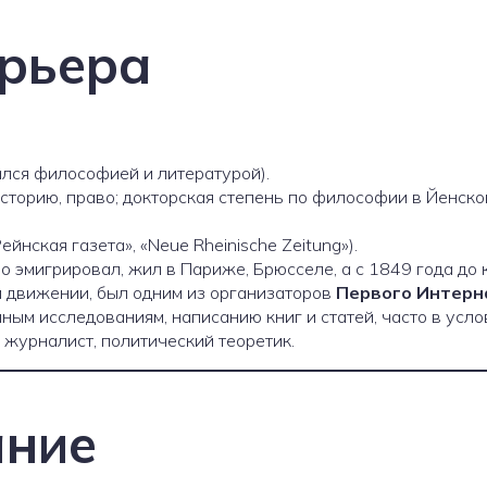
арьера
ался философией и литературой).
торию, право; докторская степень по философии в Йенском
йнская газета», «Neue Rheinische Zeitung»).
 эмигрировал, жил в Париже, Брюсселе, а с 1849 года до
 движении, был одним из организаторов
Первого Интерн
ым исследованиям, написанию книг и статей, часто в усл
 журналист, политический теоретик.
ание