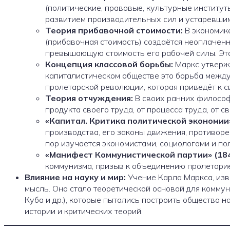
(политические, правовые, культурные институт
развитием производительных сил и устаревши
Теория прибавочной стоимости:
В экономик
(прибавочная стоимость) создаётся неоплаченн
превышающую стоимость его рабочей силы. Эта
Концепция классовой борьбы:
Маркс утвержд
капиталистическом обществе это борьба между
пролетарской революции, которая приведёт к 
Теория отчуждения:
В своих ранних филосо
продукта своего труда, от процесса труда, от с
«Капитал. Критика политической экономии» (
производства, его законы движения, противоре
пор изучается экономистами, социологами и по
«Манифест Коммунистической партии» (1848
коммунизма, призыв к объединению пролетари
Влияние на науку и мир:
Учение Карла Маркса, изв
мысль. Оно стало теоретической основой для коммун
Куба и др.), которые пытались построить общество 
истории и критических теорий.