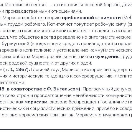
ы). История общества — это история классовой борьбы, д
ми производственными отношениями.
е Маркс разработал теорию
прибавочной стоимости
(Meh
ым трудом рабочего. Капиталист покупает рабочую силу (сп
 разница присваивается капиталистом, что лежит в основе
ал, что общество всегда разделено на антагонистические к
 буржуазией (владельцами средств производства) и проле
свержению капитализма и установлению коммунистического
фских работах Маркс развил концепцию
отчуждения
труда
воей родовой сущности и от других людей.
т. 1, 1867):
Главный труд Маркса, в котором он подверг 
чия и историческую тенденцию к саморазрушению. «Капита
литологами.
, в соавторстве с Ф. Энгельсом):
Программный докумен
ев всех стран и провозглашение неизбежности коммунисти
естное как
марксизм
, оказало беспрецедентное влияние н
истических и социалистических движений, привело к созда
на основе марксистских принципов. Марксизм стимулировал