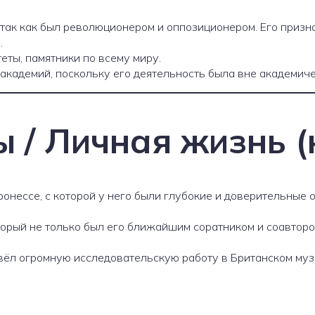
так как был революционером и оппозиционером. Его призна
.
еты, памятники по всему миру.
академий, поскольку его деятельность была вне академиче
 / Личная жизнь (
онессе, с которой у него были глубокие и доверительные 
оторый не только был его ближайшим соратником и соавтор
ёл огромную исследовательскую работу в Британском музе