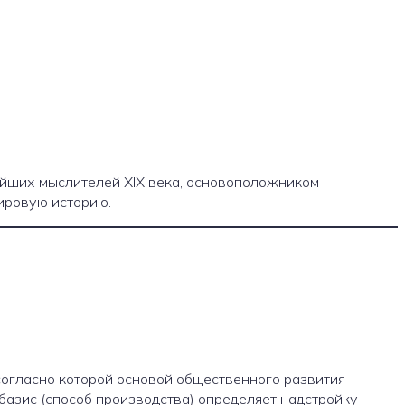
чайших мыслителей XIX века, основоположником
ировую историю.
согласно которой основой общественного развития
базис (способ производства) определяет надстройку