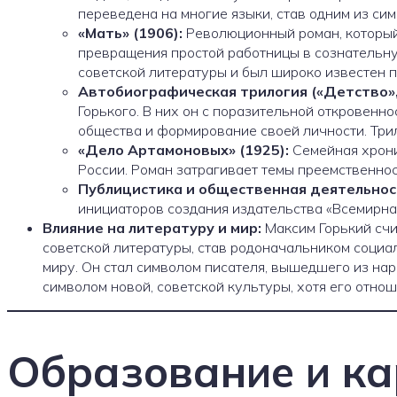
переведена на многие языки, став одним из сим
«Мать» (1906):
Революционный роман, который
превращения простой работницы в сознательн
советской литературы и был широко известен п
Автобиографическая трилогия («Детство», 
Горького. В них он с поразительной откровенн
общества и формирование своей личности. Три
«Дело Артамоновых» (1925):
Семейная хрони
России. Роман затрагивает темы преемственнос
Публицистика и общественная деятельнос
инициаторов создания издательства «Всемирна
Влияние на литературу и мир:
Максим Горький счи
советской литературы, став родоначальником социал
миру. Он стал символом писателя, вышедшего из нар
символом новой, советской культуры, хотя его отно
Образование и к