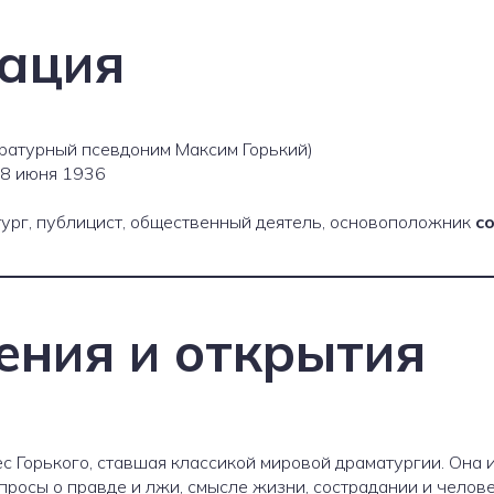
ация
ратурный псевдоним Максим Горький)
 18 июня 1936
ург, публицист, общественный деятель, основоположник
с
ения и открытия
с Горького, ставшая классикой мировой драматургии. Она
росы о правде и лжи, смысле жизни, сострадании и челов