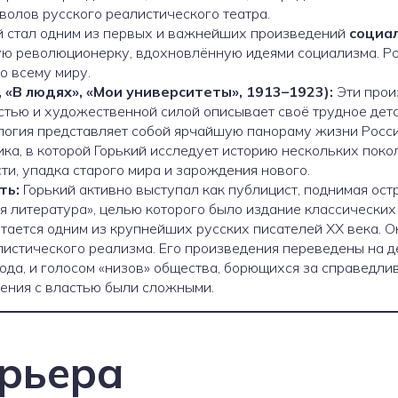
волов русского реалистического театра.
 стал одним из первых и важнейших произведений
социа
ую революционерку, вдохновлённую идеями социализма. Р
о всему миру.
«В людях», «Мои университеты», 1913–1923):
Эти прои
остью и художественной силой описывает своё трудное детс
логия представляет собой ярчайшую панораму жизни Росси
ка, в которой Горький исследует историю нескольких поко
ти, упадка старого мира и зарождения нового.
ть:
Горький активно выступал как публицист, поднимая ост
я литература», целью которого было издание классических
тается одним из крупнейших русских писателей XX века. О
истического реализма. Его произведения переведены на дес
ода, и голосом «низов» общества, борющихся за справедли
шения с властью были сложными.
арьера