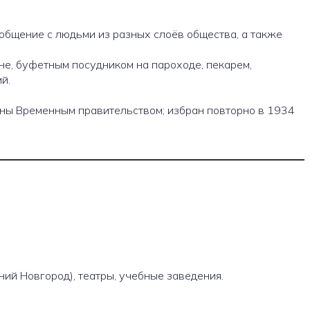
 общение с людьми из разных слоёв общества, а также
не, буфетным посудником на пароходе, пекарем,
й.
аны Временным правительством; избран повторно в 1934
ий Новгород), театры, учебные заведения.