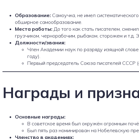
Образование:
Самоучка, не имел систематического 
обширное самообразование.
Места работы:
До того как стать писателем, смени
грузчиком, чернорабочим, рыбаком, сторожем и т.д.
Должности/звания:
Член Академии наук по разряду изящной слове
году).
Первый председатель Союза писателей СССР (с
Награды и призн
Основные награды:
В советское время был окружён огромным почёт
Был пять раз номинирован на Нобелевскую прем
Членство в академиях: