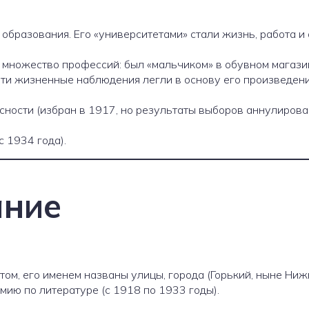
образования. Его «университетами» стали жизнь, работа и
л множество профессий: был «мальчиком» в обувном магази
 Эти жизненные наблюдения легли в основу его произведени
сности (избран в 1917, но результаты выборов аннулиров
 1934 года).
ание
ом, его именем названы улицы, города (Горький, ныне Нижн
ию по литературе (с 1918 по 1933 годы).