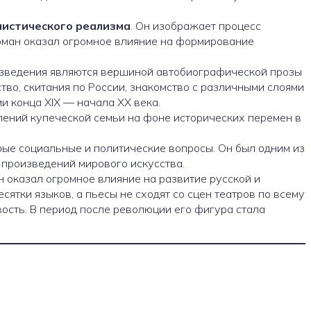
листического реализма
. Он изображает процесс
оман оказал огромное влияние на формирование
зведения являются вершиной автобиографической прозы
тво, скитания по России, знакомство с различными слоями
и конца XIX — начала XX века.
лений купеческой семьи на фоне исторических перемен в
рые социальные и политические вопросы. Он был одним из
 произведений мирового искусства.
н оказал огромное влияние на развитие русской и
ятки языков, а пьесы не сходят со сцен театров по всему
вость. В период после революции его фигура стала