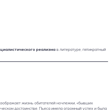
оциалистического реализма
в литературе, пятикратный
 изображает жизнь обитателей ночлежки, «бывших
еческом достоинстве. Пьеса имела огромный успех и была